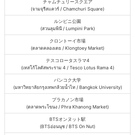
チャムチュリースクエア
(จามจุรีสแควร์ / Chamchuri Square)
ルンピニ公園
(สวนลุมพินี / Lumpini Park)
クロントーイ市場
(ตลาดคลองเตย / Klongtoey Market)
テスコロータスラマ4
(เทสโก้โลตัสพระราม 4 / Tesco Lotus Rama 4)
バンコク大学
(มหาวิทยาลัยกรุงเทพกล้วยน้ำไท / Bangkok University)
プラカノン市場
(ตลาดพระโขนง / Phra Khanong Market)
BTSオンヌット駅
(BTSอ่อนนุช / BTS On Nut)