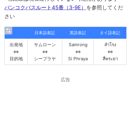
バンコクバスルート45番（3-9E）
を参照してくだ
さい
日本語表記
英語表記
タイ語表記
出発地
サムローン
Samrong
สำโรง
⇔
⇔
⇔
⇔
目的地
シープラヤ
Si Phraya
สี่พระยา
広告