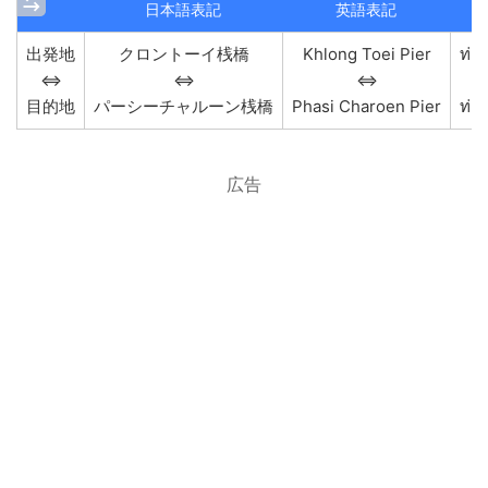
日本語表記
英語表記
出発地
クロントーイ桟橋
Khlong Toei Pier
ท่า
⇔
⇔
⇔
目的地
パーシーチャルーン桟橋
Phasi Charoen Pier
ท่า
広告