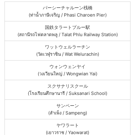
パーシーチャルーン桟橋
(ท่าน้ำภาษีเจริญ / Phasi Charoen Pier)
国鉄タラートプルー駅
(สถานีรถไฟตลาดพลู / Talat Phlu Railway Station)
ワットウェルラーチン
(วัดเวฬุราชิน / Wat Welurachin)
ウォンウェンヤイ
(วงเวียนใหญ่ / Wongwian Yai)
スクサナリスクール
(โรงเรียนศึกษานารี / Suksanari School)
サンペーン
(สำเพ็ง / Sampeng)
ヤワラート
(เยาวราช / Yaowarat)