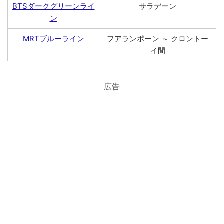
BTSダークグリーンライ
サラデーン
ン
MRTブルーライン
フアランポーン ～ クロントー
イ間
広告