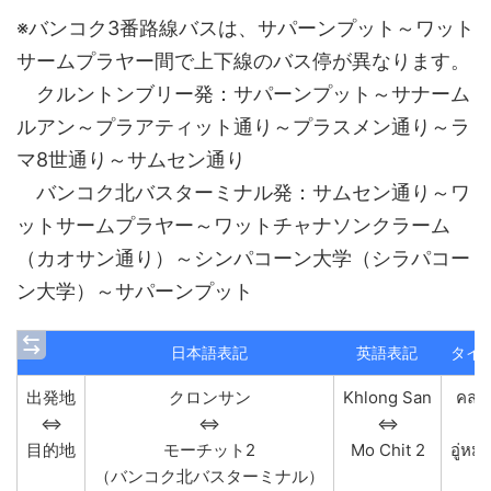
※バンコク3番路線バスは、サパーンプット～ワット
サームプラヤー間で上下線のバス停が異なります。
クルントンブリー発：サパーンプット～サナーム
ルアン～プラアティット通り～プラスメン通り～ラ
マ8世通り～サムセン通り
バンコク北バスターミナル発：サムセン通り～ワ
ットサームプラヤー～ワットチャナソンクラーム
（カオサン通り）～シンパコーン大学（シラパコー
ン大学）～サパーンプット
日本語表記
英語表記
タイ
出発地
クロンサン
Khlong San
คลอ
⇔
⇔
⇔
目的地
モーチット2
Mo Chit 2
อู่หม
（バンコク北バスターミナル）