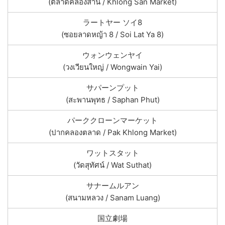
(ตลาดคลองสาน / Khlong San Market)
ラートヤー ソイ8
(ซอยลาดหญ้า 8 / Soi Lat Ya 8)
ウォンウェンヤイ
(วงเวียนใหญ่ / Wongwain Yai)
サパーンプット
(สะพานพุทธ / Saphan Phut)
パーククローンマーケット
(ปากคลองตลาด / Pak Khlong Market)
ワットスタット
(วัดสุทัศน์ / Wat Suthat)
サナームルアン
(สนามหลวง / Sanam Luang)
国立劇場