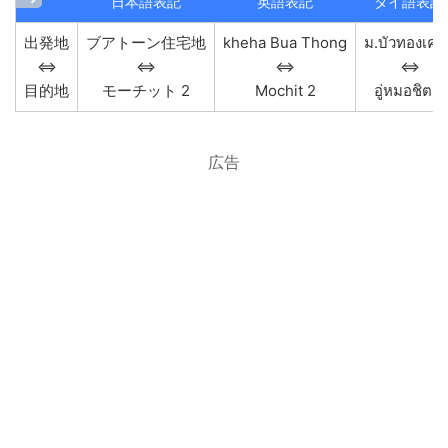
日本語表記
英語表記
タイ語表記
出発地
ブアトーン住宅地
kheha Bua Thong
ม.บัวทองเคห
⇔
⇔
⇔
⇔
目的地
モーチット 2
Mochit 2
อู่หมอชิต 2
広告