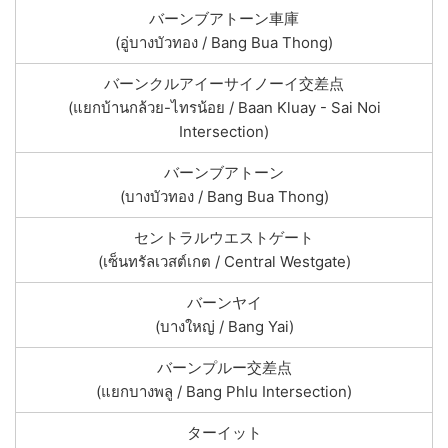
バーンブアトーン車庫
(อู่บางบัวทอง / Bang Bua Thong)
バーンクルアイーサイノーイ交差点
(แยกบ้านกล้วย-ไทรน้อย / Baan Kluay - Sai Noi
Intersection)
バーンブアトーン
(บางบัวทอง / Bang Bua Thong)
セントラルウエストゲート
(เซ็นทรัลเวสต์เกต / Central Westgate)
バーンヤイ
(บางใหญ่ / Bang Yai)
バーンプルー交差点
(แยกบางพลู / Bang Phlu Intersection)
ターイット