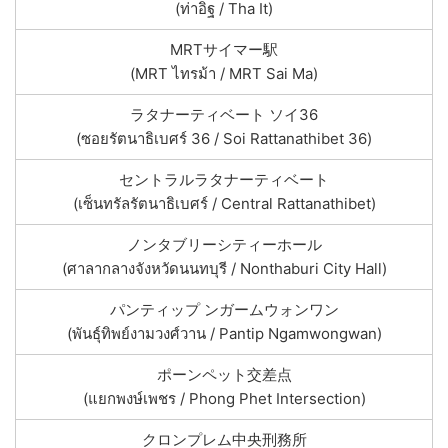
(ท่าอิฐ / Tha It)
MRTサイマー駅
(MRT ไทรม้า / MRT Sai Ma)
ラタナーティベート ソイ36
(ซอยรัตนาธิเบศร์ 36 / Soi Rattanathibet 36)
セントラルラタナーティベート
(เซ็นทรัลรัตนาธิเบศร์ / Central Rattanathibet)
ノンタブリーシティーホール
(ศาลากลางจังหวัดนนทบุรี / Nonthaburi City Hall)
パンティップ ンガームウォンワン
(พันธุ์ทิพย์งามวงศ์วาน / Pantip Ngamwongwan)
ポーンペット交差点
(แยกพงษ์เพชร / Phong Phet Intersection)
クロンプレム中央刑務所