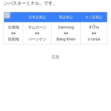
ンバスターミナル」です。
日本語表記
英語表記
タイ語表記
出発地
サムローン
Samrong
สำโรง
⇔
⇔
⇔
⇔
目的地
バーンケン
Bang Khen
บางเขน
広告